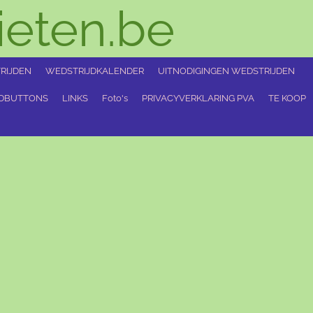
eten.be
RIJDEN
WEDSTRIJDKALENDER
UITNODIGINGEN WEDSTRIJDEN
GDBUTTONS
LINKS
Foto's
PRIVACYVERKLARING PVA
TE KOOP