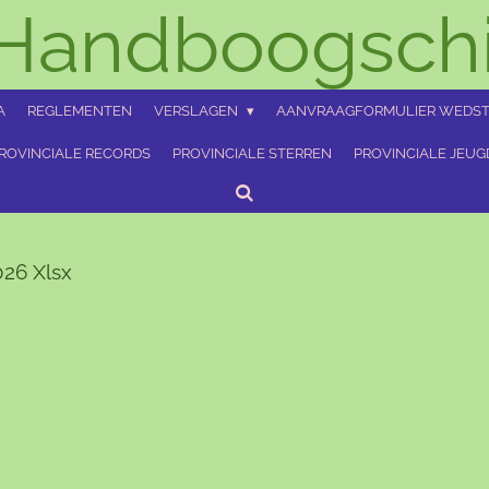
Handboogschi
A
REGLEMENTEN
VERSLAGEN
AANVRAAGFORMULIER WEDST
ROVINCIALE RECORDS
PROVINCIALE STERREN
PROVINCIALE JEU
026 Xlsx