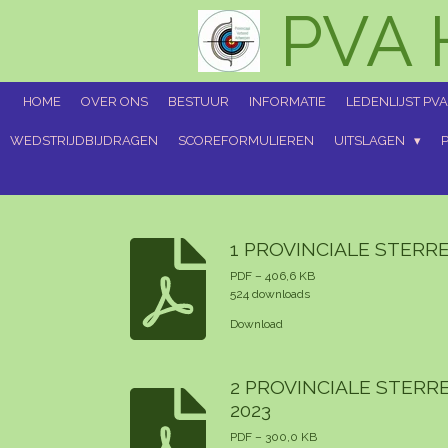
PVA 
Ga
direct
naar
de
hoofdinhoud
HOME
OVER ONS
BESTUUR
INFORMATIE
LEDENLIJST PVA
WEDSTRIJDBIJDRAGEN
SCOREFORMULIEREN
UITSLAGEN
1 PROVINCIALE STERRE
PDF – 406,6 KB
524 downloads
Download
2 PROVINCIALE STER
2023
PDF – 300,0 KB