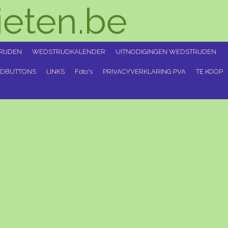
eten.be
RIJDEN
WEDSTRIJDKALENDER
UITNODIGINGEN WEDSTRIJDEN
GDBUTTONS
LINKS
Foto's
PRIVACYVERKLARING PVA
TE KOOP